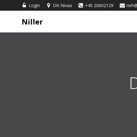
Videre
Login
DK-Nivaa
+45 20602129
neh@n
til
indhold
Niller