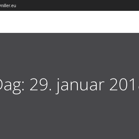
iller.eu
Dag:
29. januar 20