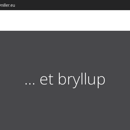
iller.eu
… et bryllup