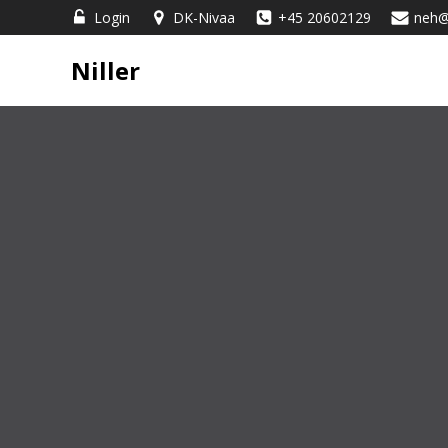
Videre
Login
DK-Nivaa
+45 20602129
neh@n
til
indhold
Niller