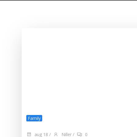
Family
aug 18
/
Niller
/
0